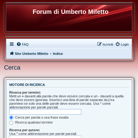
Forum di Umberto Miletto
FAQ
Iscriviti
Login
Sito Umberto Miletto
Indice
Cerca
MOTORE DI RICERCA
Ricerca per termini:
Metti un
+
davanti alla parola che deve essere cercata e un
-
davanti a quella
che deve essere ignorata. Inserisci una lista di parole separate da
|
tra
parentesi se solo una delle parole deve essere cercata. Usa * come
abbreviazione per parole parziali.
Cerca per parola o usa frase esatta
Ricerca qualsiasi termine
Ricerca per autore:
Usa * come abbreviazione per parole parziali.