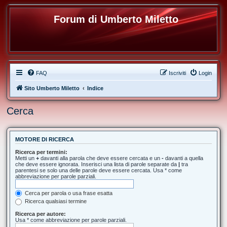
Forum di Umberto Miletto
FAQ
Iscriviti
Login
Sito Umberto Miletto
Indice
Cerca
MOTORE DI RICERCA
Ricerca per termini:
Metti un
+
davanti alla parola che deve essere cercata e un
-
davanti a quella
che deve essere ignorata. Inserisci una lista di parole separate da
|
tra
parentesi se solo una delle parole deve essere cercata. Usa * come
abbreviazione per parole parziali.
Cerca per parola o usa frase esatta
Ricerca qualsiasi termine
Ricerca per autore:
Usa * come abbreviazione per parole parziali.