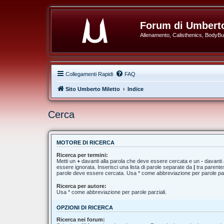
Forum di Umberto
Allenamento, Calisthenics, BodyBuil
Collegamenti Rapidi
FAQ
Sito Umberto Miletto
Indice
Cerca
MOTORE DI RICERCA
Ricerca per termini:
Metti un
+
davanti alla parola che deve essere cercata e un
-
davanti 
essere ignorata. Inserisci una lista di parole separate da
|
tra parentes
parole deve essere cercata. Usa * come abbreviazione per parole par
Ricerca per autore:
Usa * come abbreviazione per parole parziali.
OPZIONI DI RICERCA
Ricerca nei forum: