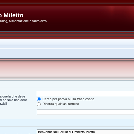
 Miletto
ding, Alimentazione e tanto altro
a quella che deve
Cerca per parola o usa frase esatta
i se solo una delle
ziali.
Ricerca qualsiasi termine