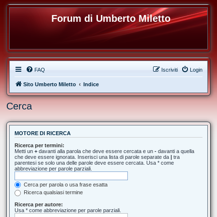
Forum di Umberto Miletto
FAQ
Iscriviti
Login
Sito Umberto Miletto
Indice
Cerca
MOTORE DI RICERCA
Ricerca per termini:
Metti un
+
davanti alla parola che deve essere cercata e un
-
davanti a quella
che deve essere ignorata. Inserisci una lista di parole separate da
|
tra
parentesi se solo una delle parole deve essere cercata. Usa * come
abbreviazione per parole parziali.
Cerca per parola o usa frase esatta
Ricerca qualsiasi termine
Ricerca per autore:
Usa * come abbreviazione per parole parziali.