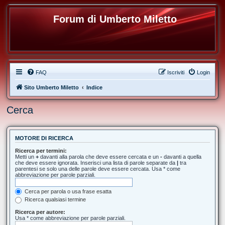
Forum di Umberto Miletto
FAQ
Iscriviti
Login
Sito Umberto Miletto
Indice
Cerca
MOTORE DI RICERCA
Ricerca per termini:
Metti un
+
davanti alla parola che deve essere cercata e un
-
davanti a quella
che deve essere ignorata. Inserisci una lista di parole separate da
|
tra
parentesi se solo una delle parole deve essere cercata. Usa * come
abbreviazione per parole parziali.
Cerca per parola o usa frase esatta
Ricerca qualsiasi termine
Ricerca per autore:
Usa * come abbreviazione per parole parziali.