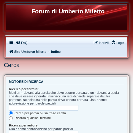
Forum di Umberto Miletto
FAQ
Iscriviti
Login
Sito Umberto Miletto
Indice
Cerca
MOTORE DI RICERCA
Ricerca per termini:
Metti un
+
davanti alla parola che deve essere cercata e un
-
davanti a quella
che deve essere ignorata. Inserisci una lista di parole separate da
|
tra
parentesi se solo una delle parole deve essere cercata. Usa * come
abbreviazione per parole parziali.
Cerca per parola o usa frase esatta
Ricerca qualsiasi termine
Ricerca per autore:
Usa * come abbreviazione per parole parziali.