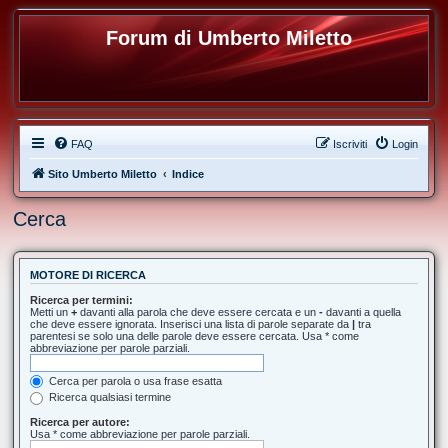
Forum di Umberto Miletto
FAQ
Iscriviti
Login
Sito Umberto Miletto
Indice
Cerca
MOTORE DI RICERCA
Ricerca per termini:
Metti un
+
davanti alla parola che deve essere cercata e un
-
davanti a quella
che deve essere ignorata. Inserisci una lista di parole separate da
|
tra
parentesi se solo una delle parole deve essere cercata. Usa * come
abbreviazione per parole parziali.
Cerca per parola o usa frase esatta
Ricerca qualsiasi termine
Ricerca per autore:
Usa * come abbreviazione per parole parziali.