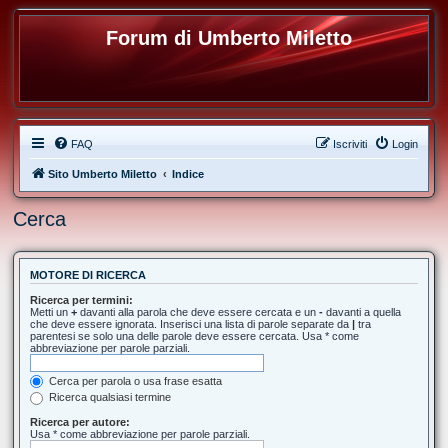
Forum di Umberto Miletto
FAQ
Iscriviti
Login
Sito Umberto Miletto
Indice
Cerca
MOTORE DI RICERCA
Ricerca per termini:
Metti un
+
davanti alla parola che deve essere cercata e un
-
davanti a quella
che deve essere ignorata. Inserisci una lista di parole separate da
|
tra
parentesi se solo una delle parole deve essere cercata. Usa * come
abbreviazione per parole parziali.
Cerca per parola o usa frase esatta
Ricerca qualsiasi termine
Ricerca per autore:
Usa * come abbreviazione per parole parziali.