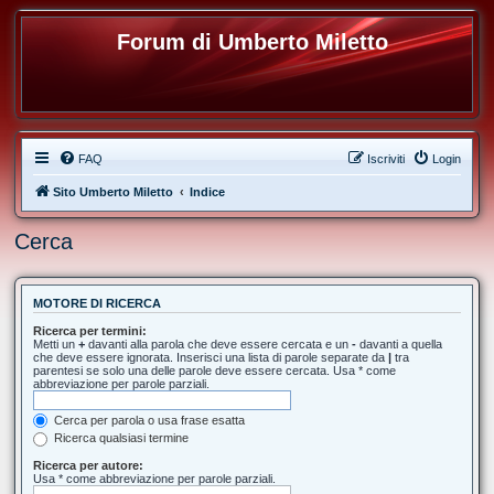
Forum di Umberto Miletto
FAQ
Iscriviti
Login
Sito Umberto Miletto
Indice
Cerca
MOTORE DI RICERCA
Ricerca per termini:
Metti un
+
davanti alla parola che deve essere cercata e un
-
davanti a quella
che deve essere ignorata. Inserisci una lista di parole separate da
|
tra
parentesi se solo una delle parole deve essere cercata. Usa * come
abbreviazione per parole parziali.
Cerca per parola o usa frase esatta
Ricerca qualsiasi termine
Ricerca per autore:
Usa * come abbreviazione per parole parziali.