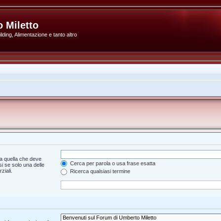
 Miletto
ding, Alimentazione e tanto altro
a quella che deve
Cerca per parola o usa frase esatta
i se solo una delle
ziali.
Ricerca qualsiasi termine