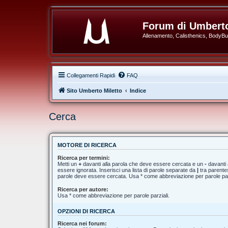
Forum di Umberto
Allenamento, Calisthenics, BodyBuil
Collegamenti Rapidi
FAQ
Sito Umberto Miletto
Indice
Cerca
MOTORE DI RICERCA
Ricerca per termini:
Metti un
+
davanti alla parola che deve essere cercata e un
-
davanti 
essere ignorata. Inserisci una lista di parole separate da
|
tra parentes
parole deve essere cercata. Usa * come abbreviazione per parole par
Ricerca per autore:
Usa * come abbreviazione per parole parziali.
OPZIONI DI RICERCA
Ricerca nei forum: