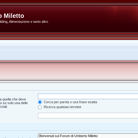
 Miletto
ding, Alimentazione e tanto altro
a quella che deve
Cerca per parola o usa frase esatta
i se solo una delle
ziali.
Ricerca qualsiasi termine