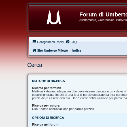
Forum di Umberto
Allenamento, Calisthenics, BodyBuil
Collegamenti Rapidi
FAQ
Sito Umberto Miletto
Indice
Cerca
MOTORE DI RICERCA
Ricerca per termini:
Metti un
+
davanti alla parola che deve essere cercata e un
-
davanti 
essere ignorata. Inserisci una lista di parole separate da
|
tra parentes
parole deve essere cercata. Usa * come abbreviazione per parole par
Ricerca per autore:
Usa * come abbreviazione per parole parziali.
OPZIONI DI RICERCA
Ricerca nei forum: