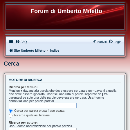
Forum di Umberto Miletto
FAQ
Iscriviti
Login
Sito Umberto Miletto
Indice
Cerca
MOTORE DI RICERCA
Ricerca per termini:
Metti un
+
davanti alla parola che deve essere cercata e un
-
davanti a quella
che deve essere ignorata. Inserisci una lista di parole separate da
|
tra
parentesi se solo una delle parole deve essere cercata. Usa * come
abbreviazione per parole parziali.
Cerca per parola o usa frase esatta
Ricerca qualsiasi termine
Ricerca per autore:
Usa * come abbreviazione per parole parziali.