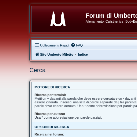
Forum di Umberto
Allenamento, Calisthenics, BodyBuil
Collegamenti Rapidi
FAQ
Sito Umberto Miletto
Indice
Cerca
MOTORE DI RICERCA
Ricerca per termini:
Metti un
+
davanti alla parola che deve essere cercata e un
-
davanti 
essere ignorata. Inserisci una lista di parole separate da
|
tra parentes
parole deve essere cercata. Usa * come abbreviazione per parole par
Ricerca per autore:
Usa * come abbreviazione per parole parziali.
OPZIONI DI RICERCA
Ricerca nei forum: