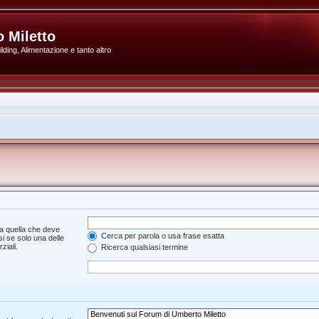
 Miletto
ding, Alimentazione e tanto altro
a quella che deve
Cerca per parola o usa frase esatta
i se solo una delle
ziali.
Ricerca qualsiasi termine