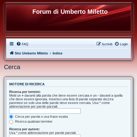
Forum di Umberto Miletto
FAQ
Iscriviti
Login
Sito Umberto Miletto
Indice
Cerca
MOTORE DI RICERCA
Ricerca per termini:
Metti un
+
davanti alla parola che deve essere cercata e un
-
davanti a quella
che deve essere ignorata. Inserisci una lista di parole separate da
|
tra
parentesi se solo una delle parole deve essere cercata. Usa * come
abbreviazione per parole parziali.
Cerca per parola o usa frase esatta
Ricerca qualsiasi termine
Ricerca per autore:
Usa * come abbreviazione per parole parziali.