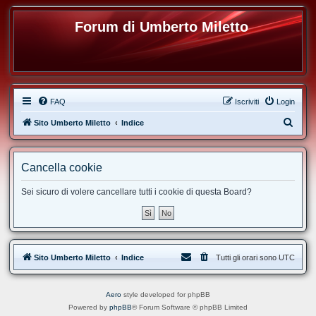
Forum di Umberto Miletto
FAQ
Iscriviti
Login
C
Sito Umberto Miletto
Indice
e
r
Cancella cookie
c
a
Sei sicuro di volere cancellare tutti i cookie di questa Board?
Sito Umberto Miletto
Indice
Tutti gli orari sono
UTC
Aero
style developed for phpBB
Powered by
phpBB
® Forum Software © phpBB Limited