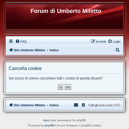
Forum di Umberto Miletto
FAQ
Iscriviti
Login
C
Sito Umberto Miletto
Indice
e
r
Cancella cookie
c
a
Sei sicuro di volere cancellare tutti i cookie di questa Board?
Sito Umberto Miletto
Indice
Tutti gli orari sono
UTC
Aero
style developed for phpBB
Powered by
phpBB
® Forum Software © phpBB Limited