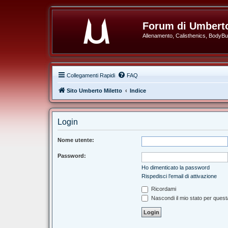
Forum di Umberto
Allenamento, Calisthenics, BodyBuil
Collegamenti Rapidi
FAQ
Sito Umberto Miletto
Indice
Login
Nome utente:
Password:
Ho dimenticato la password
Rispedisci l’email di attivazione
Ricordami
Nascondi il mio stato per ques