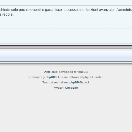
richiede solo pochi secondi e garantisce l’accesso alle funzioni avanzate. L’amminis
ie regole.
Aero
style developed for phpBB
Powered by
phpBB
® Forum Software © phpBB Limited
Traduzione Italiana
phpBB-Store.it
Privacy
|
Condizioni