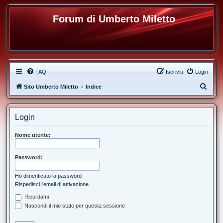
Forum di Umberto Miletto
FAQ
Iscriviti
Login
C
Sito Umberto Miletto
Indice
e
r
Login
c
a
Nome utente:
Password:
Ho dimenticato la password
Rispedisci l’email di attivazione
Ricordami
Nascondi il mio stato per questa sessione