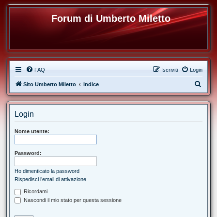
Forum di Umberto Miletto
FAQ
Iscriviti
Login
C
Sito Umberto Miletto
Indice
e
r
Login
c
a
Nome utente:
Password:
Ho dimenticato la password
Rispedisci l’email di attivazione
Ricordami
Nascondi il mio stato per questa sessione