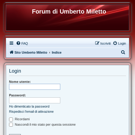
Forum di Umberto Miletto
FAQ
Iscriviti
Login
C
Sito Umberto Miletto
Indice
e
r
Login
c
a
Nome utente:
Password:
Ho dimenticato la password
Rispedisci l’email di attivazione
Ricordami
Nascondi il mio stato per questa sessione