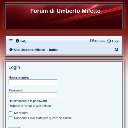
Forum di Umberto Miletto
FAQ
Iscriviti
Login
C
Sito Umberto Miletto
Indice
e
r
Login
c
a
Nome utente:
Password:
Ho dimenticato la password
Rispedisci l’email di attivazione
Ricordami
Nascondi il mio stato per questa sessione