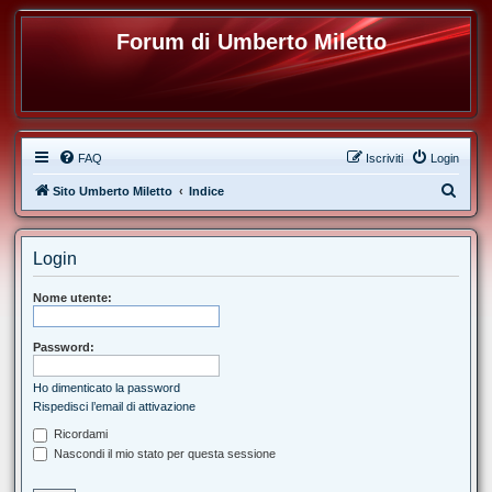
Forum di Umberto Miletto
FAQ
Iscriviti
Login
C
Sito Umberto Miletto
Indice
e
r
Login
c
a
Nome utente:
Password:
Ho dimenticato la password
Rispedisci l’email di attivazione
Ricordami
Nascondi il mio stato per questa sessione