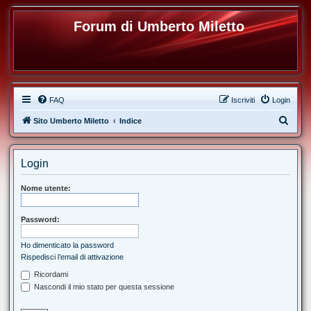
Forum di Umberto Miletto
FAQ
Iscriviti
Login
C
Sito Umberto Miletto
Indice
e
r
Login
c
a
Nome utente:
Password:
Ho dimenticato la password
Rispedisci l’email di attivazione
Ricordami
Nascondi il mio stato per questa sessione