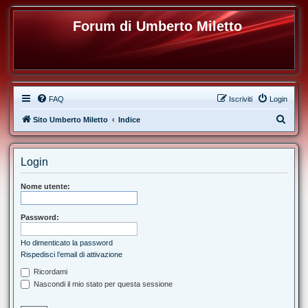
Forum di Umberto Miletto
FAQ
Iscriviti
Login
C
Sito Umberto Miletto
Indice
e
r
Login
c
a
Nome utente:
Password:
Ho dimenticato la password
Rispedisci l’email di attivazione
Ricordami
Nascondi il mio stato per questa sessione