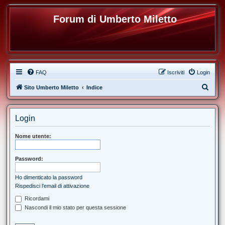
Forum di Umberto Miletto
FAQ
Iscriviti
Login
C
Sito Umberto Miletto
Indice
e
r
Login
c
a
Nome utente:
Password:
Ho dimenticato la password
Rispedisci l’email di attivazione
Ricordami
Nascondi il mio stato per questa sessione