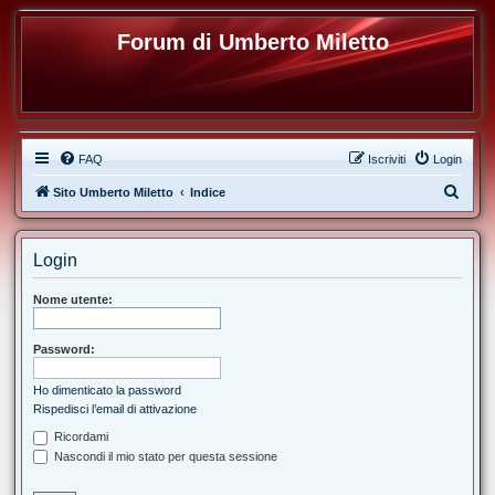
Forum di Umberto Miletto
FAQ
Iscriviti
Login
C
Sito Umberto Miletto
Indice
e
r
Login
c
a
Nome utente:
Password:
Ho dimenticato la password
Rispedisci l’email di attivazione
Ricordami
Nascondi il mio stato per questa sessione