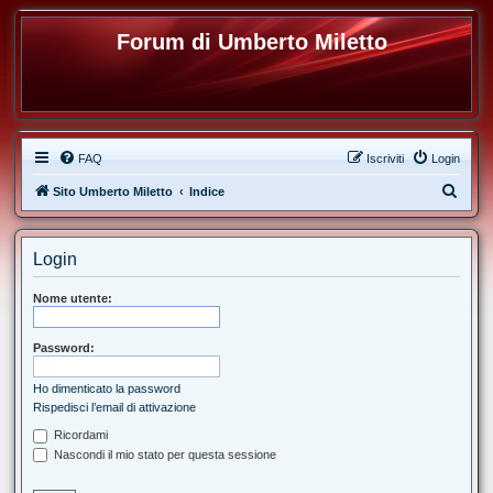
Forum di Umberto Miletto
FAQ
Iscriviti
Login
C
Sito Umberto Miletto
Indice
e
r
Login
c
a
Nome utente:
Password:
Ho dimenticato la password
Rispedisci l’email di attivazione
Ricordami
Nascondi il mio stato per questa sessione