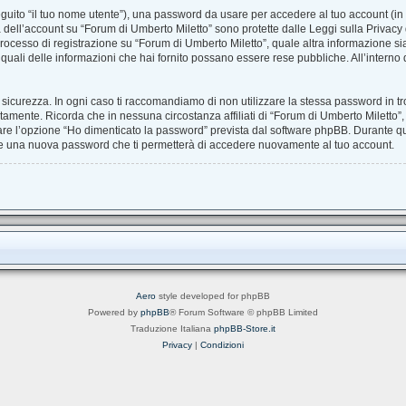
seguito “il tuo nome utente”), una password da usare per accedere al tuo account (in 
ra dell’account su “Forum di Umberto Miletto” sono protette dalle Leggi sulla Privacy d
rocesso di registrazione su “Forum di Umberto Miletto”, quale altra informazione sia
are quali delle informazioni che hai fornito possano essere rese pubbliche. All’interno 
 sicurezza. In ogni caso ti raccomandiamo di non utilizzare la stessa password in tro
tamente. Ricorda che in nessuna circostanza affiliati di “Forum di Umberto Miletto”
are l’opzione “Ho dimenticato la password” prevista dal software phpBB. Durante qu
re una nuova password che ti permetterà di accedere nuovamente al tuo account.
Aero
style developed for phpBB
Powered by
phpBB
® Forum Software © phpBB Limited
Traduzione Italiana
phpBB-Store.it
Privacy
|
Condizioni