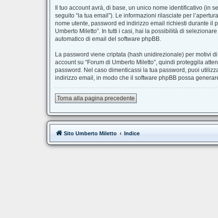
Il tuo account avrà, di base, un unico nome identificativo (in 
seguito “la tua email”). Le informazioni rilasciate per l’apertu
nome utente, password ed indirizzo email richiesti durante il p
Umberto Miletto”. In tutti i casi, hai la possibilità di selezion
automatico di email del software phpBB.
La password viene criptata (hash unidirezionale) per motivi di
account su “Forum di Umberto Miletto”, quindi proteggila atten
password. Nel caso dimenticassi la tua password, puoi utilizz
indirizzo email, in modo che il software phpBB possa genera
Torna alla pagina precedente
Sito Umberto Miletto
Indice