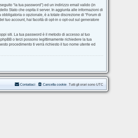
seguito “la tua password”) ed un indirizzo email valido (in
ello Stato che ospita il server. In aggiunta alle informazioni di
 obbligatoria o opzionale, è a totale discrezione di “Forum di
del tuo account, hai facoltà di opt-in o opt-out sul generatore
ppi siti. La tua password è il metodo di accesso al tuo
, phpBB o terzi possono legittimamente richiedere la tua
esto procedimento ti verrà richiesto il tuo nome utente ed
Contattaci
Cancella cookie
Tutti gli orari sono
UTC