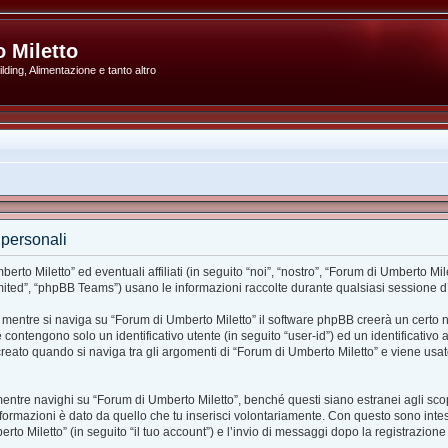
 Miletto
ding, Alimentazione e tanto altro
 personali
o Miletto” ed eventuali affiliati (in seguito “noi”, “nostro”, “Forum di Umberto Mil
ted”, “phpBB Teams”) usano le informazioni raccolte durante qualsiasi sessione d’uso
 mentre si naviga su “Forum di Umberto Miletto” il software phpBB creerà un certo n
ie contengono solo un identificativo utente (in seguito “user-id”) ed un identificativ
ato quando si naviga tra gli argomenti di “Forum di Umberto Miletto” e viene usato
re navighi su “Forum di Umberto Miletto”, benché questi siano estranei agli scopi
formazioni è dato da quello che tu inserisci volontariamente. Con questo sono intes
rto Miletto” (in seguito “il tuo account”) e l’invio di messaggi dopo la registrazione 