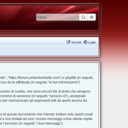
Cerca
Ricerca avanzata
Iscriviti
Login
etto”, “https://forum.umbertomiletto.com”) e phpBB (in seguito
 da te effettuata (in seguito “le tue informazioni”).
umero di cookie, che sono piccoli file di testo che vengono
o anonimo di sessione (in seguito “session-id”), assegnato
 per memorizzare gli argomenti letti da quelli ancora da
 di questo documento che intende trattare solo quelli creati
i e non limitati ad essi: inviare messaggi come utente ospite
e l’accesso (in seguito “i tuoi messaggi”).