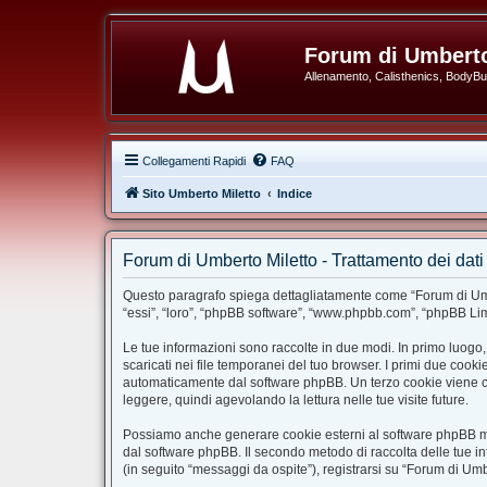
Forum di Umberto
Allenamento, Calisthenics, BodyBuil
Collegamenti Rapidi
FAQ
Sito Umberto Miletto
Indice
Forum di Umberto Miletto - Trattamento dei dati
Questo paragrafo spiega dettagliatamente come “Forum di Umbert
“essi”, “loro”, “phpBB software”, “www.phpbb.com”, “phpBB Limi
Le tue informazioni sono raccolte in due modi. In primo luogo,
scaricati nei file temporanei del tuo browser. I primi due cook
automaticamente dal software phpBB. Un terzo cookie viene cre
leggere, quindi agevolando la lettura nelle tue visite future.
Possiamo anche generare cookie esterni al software phpBB ment
dal software phpBB. Il secondo metodo di raccolta delle tue in
(in seguito “messaggi da ospite”), registrarsi su “Forum di Umbe