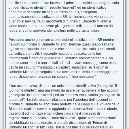
nei file temporanei del tuo browser. I primi due cookie contengono solo
un identificativo utente (in seguito “user-id”) ed un identificativo
anonimo di sessione (in seguito “session-id”), assegnato
automaticamente dal software phpBB. Un terzo cookie viene creato
quando si naviga tra gli argomenti di “Forum di Umberto Miletto” e
viene usato per memorizzare gli argomenti letti da quelli ancora da
leggere, quindi agevolando la lettura nelle tue visite future.
Possiamo anche generare cookie esterni al software phpBB mentre
navighi su “Forum di Umberto Miletto”, benché questi siano estranei
agli scopi di questo documento che intende trattare solo quelli creati
dal software phpBB. Il secondo metodo di raccolta delle tue
informazioni è dato da quello che tu inserisci volontariamente. Con
questo sono intesi e non limitati ad essi: inviare messaggi come utente
ospite (in seguito “messaggi da ospite”), registrarsi su “Forum di
Umberto Miletto” (in seguito “il tuo account”) e l’invio di messaggi dopo
la registrazione e l’accesso (in seguito “i tuoi messaggi”).
Il tuo account avrà, di base, un unico nome identificativo (in seguito “il
tuo nome utente”), una password da usare per accedere al tuo account
(in seguito “la tua password”) ed un indirizzo email valido (in seguito “la
tua email”). Le informazioni rilasciate per l’apertura dell’account su
“Forum di Umberto Miletto” sono protette dalle Leggi sulla Privacy dello
Stato che ospita il server. In aggiunta alle informazioni di nome utente,
password ed indirizzo email richiesti durante il processo di
registrazione su “Forum di Umberto Miletto”, quale altra informazione
sia obbligatoria o opzionale, è a totale discrezione di “Forum di
Umberto Miletto”. In tutti i casi, hai la possibilità di selezionare quali