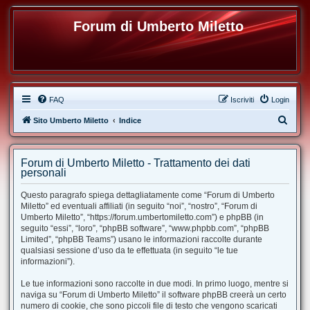
Forum di Umberto Miletto
FAQ
Iscriviti
Login
C
Sito Umberto Miletto
Indice
e
r
Forum di Umberto Miletto - Trattamento dei dati
c
personali
a
Questo paragrafo spiega dettagliatamente come “Forum di Umberto
Miletto” ed eventuali affiliati (in seguito “noi”, “nostro”, “Forum di
Umberto Miletto”, “https://forum.umbertomiletto.com”) e phpBB (in
seguito “essi”, “loro”, “phpBB software”, “www.phpbb.com”, “phpBB
Limited”, “phpBB Teams”) usano le informazioni raccolte durante
qualsiasi sessione d’uso da te effettuata (in seguito “le tue
informazioni”).
Le tue informazioni sono raccolte in due modi. In primo luogo, mentre si
naviga su “Forum di Umberto Miletto” il software phpBB creerà un certo
numero di cookie, che sono piccoli file di testo che vengono scaricati