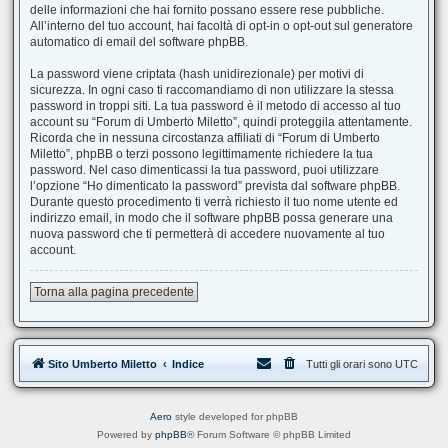
delle informazioni che hai fornito possano essere rese pubbliche.
All’interno del tuo account, hai facoltà di opt-in o opt-out sul generatore
automatico di email del software phpBB.
La password viene criptata (hash unidirezionale) per motivi di
sicurezza. In ogni caso ti raccomandiamo di non utilizzare la stessa
password in troppi siti. La tua password è il metodo di accesso al tuo
account su “Forum di Umberto Miletto”, quindi proteggila attentamente.
Ricorda che in nessuna circostanza affiliati di “Forum di Umberto
Miletto”, phpBB o terzi possono legittimamente richiedere la tua
password. Nel caso dimenticassi la tua password, puoi utilizzare
l’opzione “Ho dimenticato la password” prevista dal software phpBB.
Durante questo procedimento ti verrà richiesto il tuo nome utente ed
indirizzo email, in modo che il software phpBB possa generare una
nuova password che ti permetterà di accedere nuovamente al tuo
account.
Torna alla pagina precedente
Sito Umberto Miletto
Indice
Tutti gli orari sono
UTC
Aero
style developed for phpBB
Powered by
phpBB
® Forum Software © phpBB Limited