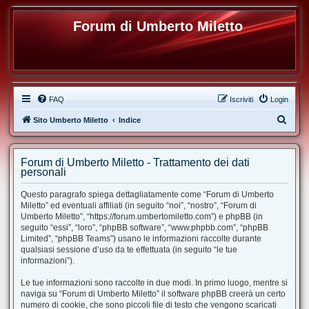
Forum di Umberto Miletto
FAQ
Iscriviti
Login
C
Sito Umberto Miletto
Indice
e
r
Forum di Umberto Miletto - Trattamento dei dati
c
personali
a
Questo paragrafo spiega dettagliatamente come “Forum di Umberto
Miletto” ed eventuali affiliati (in seguito “noi”, “nostro”, “Forum di
Umberto Miletto”, “https://forum.umbertomiletto.com”) e phpBB (in
seguito “essi”, “loro”, “phpBB software”, “www.phpbb.com”, “phpBB
Limited”, “phpBB Teams”) usano le informazioni raccolte durante
qualsiasi sessione d’uso da te effettuata (in seguito “le tue
informazioni”).
Le tue informazioni sono raccolte in due modi. In primo luogo, mentre si
naviga su “Forum di Umberto Miletto” il software phpBB creerà un certo
numero di cookie, che sono piccoli file di testo che vengono scaricati