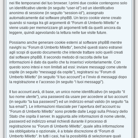
nei file temporanei del tuo browser. I primi due cookie contengono solo
un identificativo utente (in seguito “user-id”) ed un identificativo
anonimo di sessione (in seguito “session-id”), assegnato
automaticamente dal software phpBB. Un terzo cookie viene creato
quando si naviga tra gli argomenti di “Forum di Umberto Miletto” e
viene usato per memorizzare gli argomenti letti da quelli ancora da
leggere, quindi agevolando la lettura nelle tue visite future.
Possiamo anche generare cookie esterni al software phpBB mentre
navighi su “Forum di Umberto Miletto”, benché questi siano estranei
agli scopi di questo documento che intende trattare solo quelli creati
dal software phpBB. Il secondo metodo di raccolta delle tue
informazioni è dato da quello che tu inserisci volontariamente. Con
questo sono intesi e non limitati ad essi: inviare messaggi come utente
ospite (in seguito “messaggi da ospite”), registrarsi su “Forum di
Umberto Miletto” (in seguito “il tuo account”) e l’invio di messaggi dopo
la registrazione e l’accesso (in seguito “i tuoi messaggi”).
Il tuo account avrà, di base, un unico nome identificativo (in seguito “il
tuo nome utente”), una password da usare per accedere al tuo account
(in seguito “la tua password”) ed un indirizzo email valido (in seguito “la
tua email”). Le informazioni rilasciate per l’apertura dell’account su
“Forum di Umberto Miletto” sono protette dalle Leggi sulla Privacy dello
Stato che ospita il server. In aggiunta alle informazioni di nome utente,
password ed indirizzo email richiesti durante il processo di
registrazione su “Forum di Umberto Miletto”, quale altra informazione
sia obbligatoria o opzionale, è a totale discrezione di “Forum di
Umberto Miletto”. In tutti i casi, hai la possibilità di selezionare quali