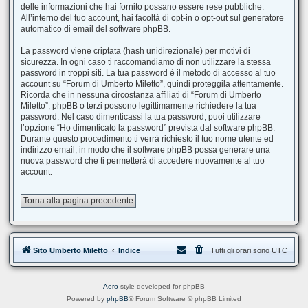
delle informazioni che hai fornito possano essere rese pubbliche.
All’interno del tuo account, hai facoltà di opt-in o opt-out sul generatore
automatico di email del software phpBB.
La password viene criptata (hash unidirezionale) per motivi di
sicurezza. In ogni caso ti raccomandiamo di non utilizzare la stessa
password in troppi siti. La tua password è il metodo di accesso al tuo
account su “Forum di Umberto Miletto”, quindi proteggila attentamente.
Ricorda che in nessuna circostanza affiliati di “Forum di Umberto
Miletto”, phpBB o terzi possono legittimamente richiedere la tua
password. Nel caso dimenticassi la tua password, puoi utilizzare
l’opzione “Ho dimenticato la password” prevista dal software phpBB.
Durante questo procedimento ti verrà richiesto il tuo nome utente ed
indirizzo email, in modo che il software phpBB possa generare una
nuova password che ti permetterà di accedere nuovamente al tuo
account.
Torna alla pagina precedente
Sito Umberto Miletto
Indice
Tutti gli orari sono
UTC
Aero
style developed for phpBB
Powered by
phpBB
® Forum Software © phpBB Limited