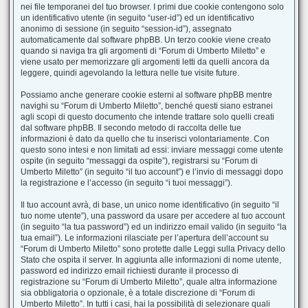
nei file temporanei del tuo browser. I primi due cookie contengono solo
un identificativo utente (in seguito “user-id”) ed un identificativo
anonimo di sessione (in seguito “session-id”), assegnato
automaticamente dal software phpBB. Un terzo cookie viene creato
quando si naviga tra gli argomenti di “Forum di Umberto Miletto” e
viene usato per memorizzare gli argomenti letti da quelli ancora da
leggere, quindi agevolando la lettura nelle tue visite future.
Possiamo anche generare cookie esterni al software phpBB mentre
navighi su “Forum di Umberto Miletto”, benché questi siano estranei
agli scopi di questo documento che intende trattare solo quelli creati
dal software phpBB. Il secondo metodo di raccolta delle tue
informazioni è dato da quello che tu inserisci volontariamente. Con
questo sono intesi e non limitati ad essi: inviare messaggi come utente
ospite (in seguito “messaggi da ospite”), registrarsi su “Forum di
Umberto Miletto” (in seguito “il tuo account”) e l’invio di messaggi dopo
la registrazione e l’accesso (in seguito “i tuoi messaggi”).
Il tuo account avrà, di base, un unico nome identificativo (in seguito “il
tuo nome utente”), una password da usare per accedere al tuo account
(in seguito “la tua password”) ed un indirizzo email valido (in seguito “la
tua email”). Le informazioni rilasciate per l’apertura dell’account su
“Forum di Umberto Miletto” sono protette dalle Leggi sulla Privacy dello
Stato che ospita il server. In aggiunta alle informazioni di nome utente,
password ed indirizzo email richiesti durante il processo di
registrazione su “Forum di Umberto Miletto”, quale altra informazione
sia obbligatoria o opzionale, è a totale discrezione di “Forum di
Umberto Miletto”. In tutti i casi, hai la possibilità di selezionare quali