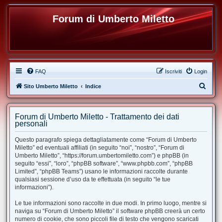
Forum di Umberto Miletto
FAQ
Iscriviti
Login
C
Sito Umberto Miletto
Indice
e
r
Forum di Umberto Miletto - Trattamento dei dati
c
personali
a
Questo paragrafo spiega dettagliatamente come “Forum di Umberto
Miletto” ed eventuali affiliati (in seguito “noi”, “nostro”, “Forum di
Umberto Miletto”, “https://forum.umbertomiletto.com”) e phpBB (in
seguito “essi”, “loro”, “phpBB software”, “www.phpbb.com”, “phpBB
Limited”, “phpBB Teams”) usano le informazioni raccolte durante
qualsiasi sessione d’uso da te effettuata (in seguito “le tue
informazioni”).
Le tue informazioni sono raccolte in due modi. In primo luogo, mentre si
naviga su “Forum di Umberto Miletto” il software phpBB creerà un certo
numero di cookie, che sono piccoli file di testo che vengono scaricati