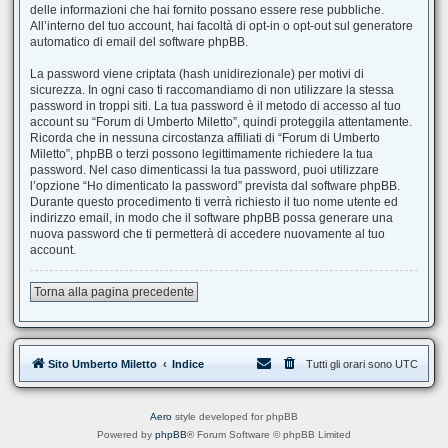
delle informazioni che hai fornito possano essere rese pubbliche.
All’interno del tuo account, hai facoltà di opt-in o opt-out sul generatore
automatico di email del software phpBB.
La password viene criptata (hash unidirezionale) per motivi di
sicurezza. In ogni caso ti raccomandiamo di non utilizzare la stessa
password in troppi siti. La tua password è il metodo di accesso al tuo
account su “Forum di Umberto Miletto”, quindi proteggila attentamente.
Ricorda che in nessuna circostanza affiliati di “Forum di Umberto
Miletto”, phpBB o terzi possono legittimamente richiedere la tua
password. Nel caso dimenticassi la tua password, puoi utilizzare
l’opzione “Ho dimenticato la password” prevista dal software phpBB.
Durante questo procedimento ti verrà richiesto il tuo nome utente ed
indirizzo email, in modo che il software phpBB possa generare una
nuova password che ti permetterà di accedere nuovamente al tuo
account.
Torna alla pagina precedente
Sito Umberto Miletto
Indice
Tutti gli orari sono
UTC
Aero
style developed for phpBB
Powered by
phpBB
® Forum Software © phpBB Limited