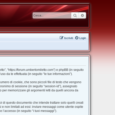
Cerca
Ricerca avanzata
Iscriviti
Login
etto”, “https://forum.umbertomiletto.com”) e phpBB (in seguito
 da te effettuata (in seguito “le tue informazioni”).
umero di cookie, che sono piccoli file di testo che vengono
o anonimo di sessione (in seguito “session-id”), assegnato
 per memorizzare gli argomenti letti da quelli ancora da
 di questo documento che intende trattare solo quelli creati
i e non limitati ad essi: inviare messaggi come utente ospite
e l’accesso (in seguito “i tuoi messaggi”).