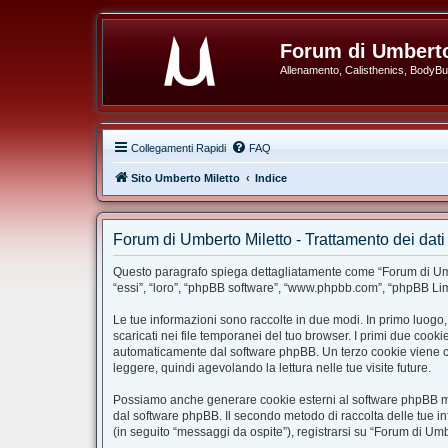
Forum di Umberto
Allenamento, Calisthenics, BodyBuil
Collegamenti Rapidi
FAQ
Sito Umberto Miletto
Indice
Forum di Umberto Miletto - Trattamento dei dati
Questo paragrafo spiega dettagliatamente come “Forum di Umbert
“essi”, “loro”, “phpBB software”, “www.phpbb.com”, “phpBB Limi
Le tue informazioni sono raccolte in due modi. In primo luogo,
scaricati nei file temporanei del tuo browser. I primi due cook
automaticamente dal software phpBB. Un terzo cookie viene cre
leggere, quindi agevolando la lettura nelle tue visite future.
Possiamo anche generare cookie esterni al software phpBB ment
dal software phpBB. Il secondo metodo di raccolta delle tue in
(in seguito “messaggi da ospite”), registrarsi su “Forum di Umbe