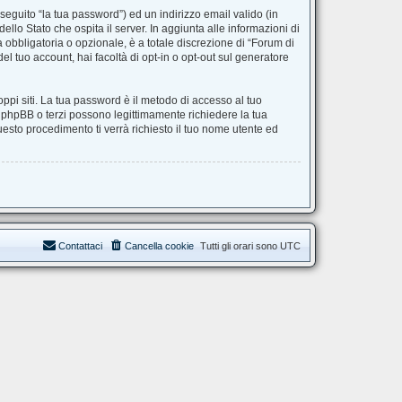
seguito “la tua password”) ed un indirizzo email valido (in
ello Stato che ospita il server. In aggiunta alle informazioni di
 obbligatoria o opzionale, è a totale discrezione di “Forum di
del tuo account, hai facoltà di opt-in o opt-out sul generatore
ppi siti. La tua password è il metodo di accesso al tuo
, phpBB o terzi possono legittimamente richiedere la tua
esto procedimento ti verrà richiesto il tuo nome utente ed
Contattaci
Cancella cookie
Tutti gli orari sono
UTC