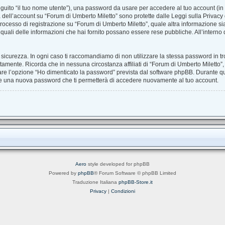
seguito “il tuo nome utente”), una password da usare per accedere al tuo account (in 
ra dell’account su “Forum di Umberto Miletto” sono protette dalle Leggi sulla Privacy d
rocesso di registrazione su “Forum di Umberto Miletto”, quale altra informazione sia
are quali delle informazioni che hai fornito possano essere rese pubbliche. All’interno 
 sicurezza. In ogni caso ti raccomandiamo di non utilizzare la stessa password in tro
tamente. Ricorda che in nessuna circostanza affiliati di “Forum di Umberto Miletto”
are l’opzione “Ho dimenticato la password” prevista dal software phpBB. Durante qu
re una nuova password che ti permetterà di accedere nuovamente al tuo account.
Aero
style developed for phpBB
Powered by
phpBB
® Forum Software © phpBB Limited
Traduzione Italiana
phpBB-Store.it
Privacy
|
Condizioni