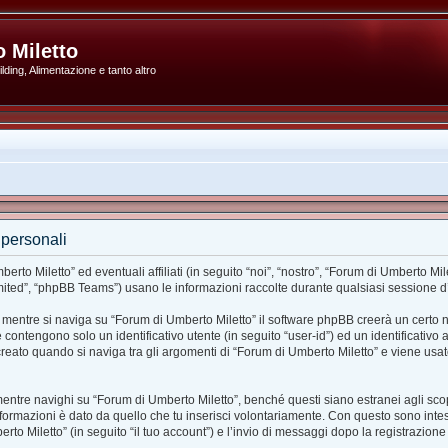
 Miletto
ding, Alimentazione e tanto altro
 personali
o Miletto” ed eventuali affiliati (in seguito “noi”, “nostro”, “Forum di Umberto Mil
ted”, “phpBB Teams”) usano le informazioni raccolte durante qualsiasi sessione d’uso
 mentre si naviga su “Forum di Umberto Miletto” il software phpBB creerà un certo n
ie contengono solo un identificativo utente (in seguito “user-id”) ed un identificativ
ato quando si naviga tra gli argomenti di “Forum di Umberto Miletto” e viene usato
re navighi su “Forum di Umberto Miletto”, benché questi siano estranei agli scopi
formazioni è dato da quello che tu inserisci volontariamente. Con questo sono intes
rto Miletto” (in seguito “il tuo account”) e l’invio di messaggi dopo la registrazione 