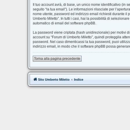
Il tuo account avrà, di base, un unico nome identificativo (in 
seguito “la tua email”). Le informazioni rilasciate per l’apertu
nome utente, password ed indirizzo email richiesti durante il p
Umberto Miletto”. In tutti i casi, hai la possibilità di selezion
automatico di email del software phpBB.
La password viene criptata (hash unidirezionale) per motivi di
account su “Forum di Umberto Miletto”, quindi proteggila atten
password. Nel caso dimenticassi la tua password, puoi utilizz
indirizzo email, in modo che il software phpBB possa genera
Torna alla pagina precedente
Sito Umberto Miletto
Indice