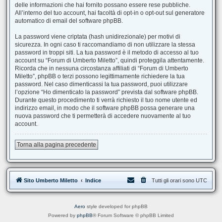
delle informazioni che hai fornito possano essere rese pubbliche.
All’interno del tuo account, hai facoltà di opt-in o opt-out sul generatore
automatico di email del software phpBB.
La password viene criptata (hash unidirezionale) per motivi di
sicurezza. In ogni caso ti raccomandiamo di non utilizzare la stessa
password in troppi siti. La tua password è il metodo di accesso al tuo
account su “Forum di Umberto Miletto”, quindi proteggila attentamente.
Ricorda che in nessuna circostanza affiliati di “Forum di Umberto
Miletto”, phpBB o terzi possono legittimamente richiedere la tua
password. Nel caso dimenticassi la tua password, puoi utilizzare
l’opzione “Ho dimenticato la password” prevista dal software phpBB.
Durante questo procedimento ti verrà richiesto il tuo nome utente ed
indirizzo email, in modo che il software phpBB possa generare una
nuova password che ti permetterà di accedere nuovamente al tuo
account.
Torna alla pagina precedente
Sito Umberto Miletto
Indice
Tutti gli orari sono
UTC
Aero
style developed for phpBB
Powered by
phpBB
® Forum Software © phpBB Limited