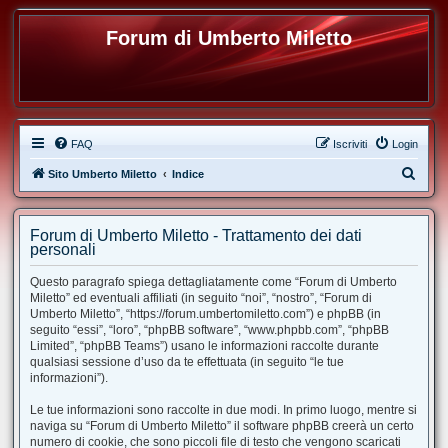
Forum di Umberto Miletto
FAQ
Iscriviti
Login
C
Sito Umberto Miletto
Indice
e
r
Forum di Umberto Miletto - Trattamento dei dati
c
personali
a
Questo paragrafo spiega dettagliatamente come “Forum di Umberto
Miletto” ed eventuali affiliati (in seguito “noi”, “nostro”, “Forum di
Umberto Miletto”, “https://forum.umbertomiletto.com”) e phpBB (in
seguito “essi”, “loro”, “phpBB software”, “www.phpbb.com”, “phpBB
Limited”, “phpBB Teams”) usano le informazioni raccolte durante
qualsiasi sessione d’uso da te effettuata (in seguito “le tue
informazioni”).
Le tue informazioni sono raccolte in due modi. In primo luogo, mentre si
naviga su “Forum di Umberto Miletto” il software phpBB creerà un certo
numero di cookie, che sono piccoli file di testo che vengono scaricati