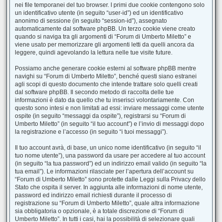
nei file temporanei del tuo browser. I primi due cookie contengono solo
un identificativo utente (in seguito “user-id”) ed un identificativo
anonimo di sessione (in seguito “session-id”), assegnato
automaticamente dal software phpBB. Un terzo cookie viene creato
quando si naviga tra gli argomenti di “Forum di Umberto Miletto” e
viene usato per memorizzare gli argomenti letti da quelli ancora da
leggere, quindi agevolando la lettura nelle tue visite future.
Possiamo anche generare cookie esterni al software phpBB mentre
navighi su “Forum di Umberto Miletto”, benché questi siano estranei
agli scopi di questo documento che intende trattare solo quelli creati
dal software phpBB. Il secondo metodo di raccolta delle tue
informazioni è dato da quello che tu inserisci volontariamente. Con
questo sono intesi e non limitati ad essi: inviare messaggi come utente
ospite (in seguito “messaggi da ospite”), registrarsi su “Forum di
Umberto Miletto” (in seguito “il tuo account”) e l’invio di messaggi dopo
la registrazione e l’accesso (in seguito “i tuoi messaggi”).
Il tuo account avrà, di base, un unico nome identificativo (in seguito “il
tuo nome utente”), una password da usare per accedere al tuo account
(in seguito “la tua password”) ed un indirizzo email valido (in seguito “la
tua email”). Le informazioni rilasciate per l’apertura dell’account su
“Forum di Umberto Miletto” sono protette dalle Leggi sulla Privacy dello
Stato che ospita il server. In aggiunta alle informazioni di nome utente,
password ed indirizzo email richiesti durante il processo di
registrazione su “Forum di Umberto Miletto”, quale altra informazione
sia obbligatoria o opzionale, è a totale discrezione di “Forum di
Umberto Miletto”. In tutti i casi, hai la possibilità di selezionare quali