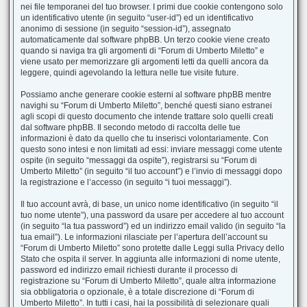
nei file temporanei del tuo browser. I primi due cookie contengono solo
un identificativo utente (in seguito “user-id”) ed un identificativo
anonimo di sessione (in seguito “session-id”), assegnato
automaticamente dal software phpBB. Un terzo cookie viene creato
quando si naviga tra gli argomenti di “Forum di Umberto Miletto” e
viene usato per memorizzare gli argomenti letti da quelli ancora da
leggere, quindi agevolando la lettura nelle tue visite future.
Possiamo anche generare cookie esterni al software phpBB mentre
navighi su “Forum di Umberto Miletto”, benché questi siano estranei
agli scopi di questo documento che intende trattare solo quelli creati
dal software phpBB. Il secondo metodo di raccolta delle tue
informazioni è dato da quello che tu inserisci volontariamente. Con
questo sono intesi e non limitati ad essi: inviare messaggi come utente
ospite (in seguito “messaggi da ospite”), registrarsi su “Forum di
Umberto Miletto” (in seguito “il tuo account”) e l’invio di messaggi dopo
la registrazione e l’accesso (in seguito “i tuoi messaggi”).
Il tuo account avrà, di base, un unico nome identificativo (in seguito “il
tuo nome utente”), una password da usare per accedere al tuo account
(in seguito “la tua password”) ed un indirizzo email valido (in seguito “la
tua email”). Le informazioni rilasciate per l’apertura dell’account su
“Forum di Umberto Miletto” sono protette dalle Leggi sulla Privacy dello
Stato che ospita il server. In aggiunta alle informazioni di nome utente,
password ed indirizzo email richiesti durante il processo di
registrazione su “Forum di Umberto Miletto”, quale altra informazione
sia obbligatoria o opzionale, è a totale discrezione di “Forum di
Umberto Miletto”. In tutti i casi, hai la possibilità di selezionare quali