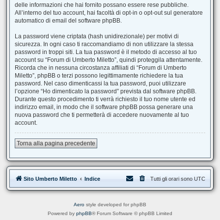
delle informazioni che hai fornito possano essere rese pubbliche.
All’interno del tuo account, hai facoltà di opt-in o opt-out sul generatore
automatico di email del software phpBB.
La password viene criptata (hash unidirezionale) per motivi di
sicurezza. In ogni caso ti raccomandiamo di non utilizzare la stessa
password in troppi siti. La tua password è il metodo di accesso al tuo
account su “Forum di Umberto Miletto”, quindi proteggila attentamente.
Ricorda che in nessuna circostanza affiliati di “Forum di Umberto
Miletto”, phpBB o terzi possono legittimamente richiedere la tua
password. Nel caso dimenticassi la tua password, puoi utilizzare
l’opzione “Ho dimenticato la password” prevista dal software phpBB.
Durante questo procedimento ti verrà richiesto il tuo nome utente ed
indirizzo email, in modo che il software phpBB possa generare una
nuova password che ti permetterà di accedere nuovamente al tuo
account.
Torna alla pagina precedente
Sito Umberto Miletto
Indice
Tutti gli orari sono
UTC
Aero
style developed for phpBB
Powered by
phpBB
® Forum Software © phpBB Limited