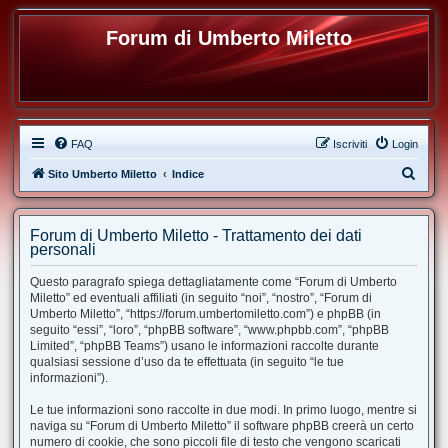
Forum di Umberto Miletto
FAQ
Iscriviti
Login
C
Sito Umberto Miletto
Indice
e
r
Forum di Umberto Miletto - Trattamento dei dati
c
personali
a
Questo paragrafo spiega dettagliatamente come “Forum di Umberto
Miletto” ed eventuali affiliati (in seguito “noi”, “nostro”, “Forum di
Umberto Miletto”, “https://forum.umbertomiletto.com”) e phpBB (in
seguito “essi”, “loro”, “phpBB software”, “www.phpbb.com”, “phpBB
Limited”, “phpBB Teams”) usano le informazioni raccolte durante
qualsiasi sessione d’uso da te effettuata (in seguito “le tue
informazioni”).
Le tue informazioni sono raccolte in due modi. In primo luogo, mentre si
naviga su “Forum di Umberto Miletto” il software phpBB creerà un certo
numero di cookie, che sono piccoli file di testo che vengono scaricati