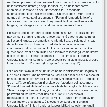
nei file temporanei del tuo browser. I primi due cookie contengono solo
un identificativo utente (in seguito “user-id”) ed un identificativo
anonimo di sessione (in seguito “session-id”), assegnato
automaticamente dal software phpBB. Un terzo cookie viene creato
quando si naviga tra gli argomenti di “Forum di Umberto Miletto” e
viene usato per memorizzare gli argomenti letti da quelli ancora da
leggere, quindi agevolando la lettura nelle tue visite future.
Possiamo anche generare cookie esterni al software phpBB mentre
navighi su “Forum di Umberto Miletto”, benché questi siano estranei
agli scopi di questo documento che intende trattare solo quelli creati
dal software phpBB. Il secondo metodo di raccolta delle tue
informazioni è dato da quello che tu inserisci volontariamente. Con
questo sono intesi e non limitati ad essi: inviare messaggi come utente
ospite (in seguito “messaggi da ospite”), registrarsi su “Forum di
Umberto Miletto” (in seguito “il tuo account”) e l’invio di messaggi dopo
la registrazione e l’accesso (in seguito “i tuoi messaggi”).
Il tuo account avrà, di base, un unico nome identificativo (in seguito “il
tuo nome utente”), una password da usare per accedere al tuo account
(in seguito “la tua password”) ed un indirizzo email valido (in seguito “la
tua email”). Le informazioni rilasciate per l’apertura dell’account su
“Forum di Umberto Miletto” sono protette dalle Leggi sulla Privacy dello
Stato che ospita il server. In aggiunta alle informazioni di nome utente,
password ed indirizzo email richiesti durante il processo di
registrazione su “Forum di Umberto Miletto”, quale altra informazione
sia obbligatoria o opzionale, è a totale discrezione di “Forum di
Umberto Miletto”. In tutti i casi, hai la possibilità di selezionare quali