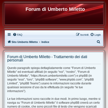
Forum di Umberto Miletto
FAQ
Iscriviti
Login
C
Sito Umberto Miletto
Indice
e
r
Forum di Umberto Miletto - Trattamento dei dati
c
personali
a
Questo paragrafo spiega dettagliatamente come “Forum di Umberto
Miletto” ed eventuali affiliati (in seguito “noi”, “nostro”, “Forum di
Umberto Miletto”, “https://forum.umbertomiletto.com”) e phpBB (in
seguito “essi”, “loro”, “phpBB software”, “www.phpbb.com”, “phpBB
Limited”, “phpBB Teams”) usano le informazioni raccolte durante
qualsiasi sessione d’uso da te effettuata (in seguito “le tue
informazioni”).
Le tue informazioni sono raccolte in due modi. In primo luogo, mentre si
naviga su “Forum di Umberto Miletto” il software phpBB creerà un certo
numero di cookie, che sono piccoli file di testo che vengono scaricati