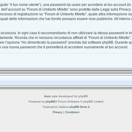
seguito “il tuo nome utente”), una password da usare per accedere al tuo account (in 
ra dell’account su “Forum di Umberto Miletto” sono protette dalle Leggi sulla Privacy d
rocesso di registrazione su “Forum di Umberto Miletto”, quale altra informazione sia
are quali delle informazioni che hai fornito possano essere rese pubbliche. All’interno 
 sicurezza. In ogni caso ti raccomandiamo di non utilizzare la stessa password in tro
tamente. Ricorda che in nessuna circostanza affiliati di “Forum di Umberto Miletto”
are l’opzione “Ho dimenticato la password” prevista dal software phpBB. Durante qu
re una nuova password che ti permetterà di accedere nuovamente al tuo account.
Aero
style developed for phpBB
Powered by
phpBB
® Forum Software © phpBB Limited
Traduzione Italiana
phpBB-Store.it
Privacy
|
Condizioni