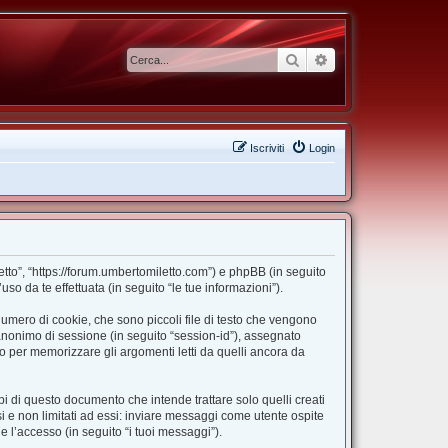
Cerca
Ricerca avanzata
Iscriviti
Login
etto”, “https://forum.umbertomiletto.com”) e phpBB (in seguito
 da te effettuata (in seguito “le tue informazioni”).
umero di cookie, che sono piccoli file di testo che vengono
o anonimo di sessione (in seguito “session-id”), assegnato
 per memorizzare gli argomenti letti da quelli ancora da
 di questo documento che intende trattare solo quelli creati
i e non limitati ad essi: inviare messaggi come utente ospite
e l’accesso (in seguito “i tuoi messaggi”).