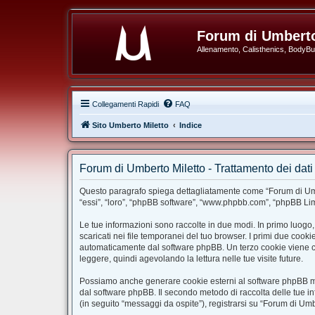
Forum di Umberto
Allenamento, Calisthenics, BodyBuil
Collegamenti Rapidi
FAQ
Sito Umberto Miletto
Indice
Forum di Umberto Miletto - Trattamento dei dati
Questo paragrafo spiega dettagliatamente come “Forum di Umbert
“essi”, “loro”, “phpBB software”, “www.phpbb.com”, “phpBB Limi
Le tue informazioni sono raccolte in due modi. In primo luogo,
scaricati nei file temporanei del tuo browser. I primi due cook
automaticamente dal software phpBB. Un terzo cookie viene cre
leggere, quindi agevolando la lettura nelle tue visite future.
Possiamo anche generare cookie esterni al software phpBB ment
dal software phpBB. Il secondo metodo di raccolta delle tue in
(in seguito “messaggi da ospite”), registrarsi su “Forum di Umbe