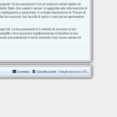
seguito “la tua password”) ed un indirizzo email valido (in
ello Stato che ospita il server. In aggiunta alle informazioni di
 obbligatoria o opzionale, è a totale discrezione di “Forum di
del tuo account, hai facoltà di opt-in o opt-out sul generatore
ppi siti. La tua password è il metodo di accesso al tuo
, phpBB o terzi possono legittimamente richiedere la tua
esto procedimento ti verrà richiesto il tuo nome utente ed
Contattaci
Cancella cookie
Tutti gli orari sono
UTC