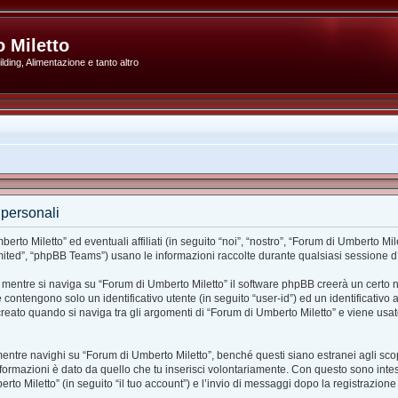
 Miletto
ding, Alimentazione e tanto altro
 personali
o Miletto” ed eventuali affiliati (in seguito “noi”, “nostro”, “Forum di Umberto Mil
ted”, “phpBB Teams”) usano le informazioni raccolte durante qualsiasi sessione d’uso
 mentre si naviga su “Forum di Umberto Miletto” il software phpBB creerà un certo n
ie contengono solo un identificativo utente (in seguito “user-id”) ed un identificativ
ato quando si naviga tra gli argomenti di “Forum di Umberto Miletto” e viene usato
re navighi su “Forum di Umberto Miletto”, benché questi siano estranei agli scopi
formazioni è dato da quello che tu inserisci volontariamente. Con questo sono intes
rto Miletto” (in seguito “il tuo account”) e l’invio di messaggi dopo la registrazione 