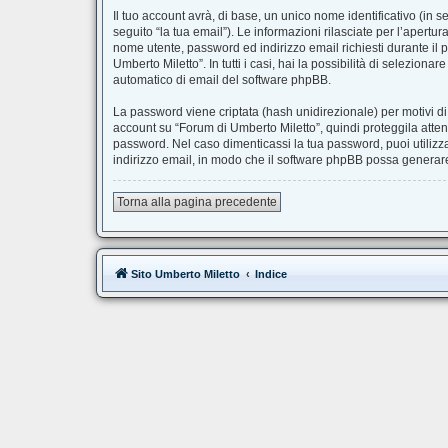
Il tuo account avrà, di base, un unico nome identificativo (in 
seguito “la tua email”). Le informazioni rilasciate per l’apertu
nome utente, password ed indirizzo email richiesti durante il p
Umberto Miletto”. In tutti i casi, hai la possibilità di selezion
automatico di email del software phpBB.
La password viene criptata (hash unidirezionale) per motivi di
account su “Forum di Umberto Miletto”, quindi proteggila atten
password. Nel caso dimenticassi la tua password, puoi utilizz
indirizzo email, in modo che il software phpBB possa genera
Torna alla pagina precedente
Sito Umberto Miletto
Indice