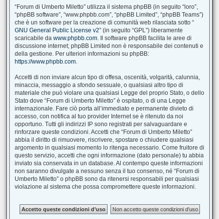
“Forum di Umberto Miletto” utilizza il sistema phpBB (in seguito “loro”,
“phpBB software”, “www.phpbb.com”, “phpBB Limited”, “phpBB Teams”)
che è un software per la creazione di comunità web rilasciata sotto “
GNU General Public License v2
” (in seguito “GPL”) liberamente
scaricabile da
www.phpbb.com
. Il software phpBB facilita le aree di
discussione internet; phpBB Limited non è responsabile dei contenuti e
della gestione. Per ulteriori informazioni su phpBB:
https://www.phpbb.com
.
Accetti di non inviare alcun tipo di offesa, oscenità, volgarità, calunnia,
minaccia, messaggio a sfondo sessuale, o qualsiasi altro tipo di
materiale che può violare una qualsiasi Legge del proprio Stato, o dello
Stato dove “Forum di Umberto Miletto” è ospitato, o di una Legge
internazionale. Fare ciò porta all’immediato e permanente divieto di
accesso, con notifica al tuo provider Internet se è ritenuto da noi
opportuno. Tutti gli indirizzi IP sono registrati per salvaguardare e
rinforzare queste condizioni. Accetti che “Forum di Umberto Miletto”
abbia il diritto di rimuovere, riscrivere, spostare o chiudere qualsiasi
argomento in qualsiasi momento lo ritenga necessario. Come fruitore di
questo servizio, accetti che ogni informazione (dato personale) tu abbia
inviato sia conservata in un database. Al contempo queste informazioni
non saranno divulgate a nessuno senza il tuo consenso, né “Forum di
Umberto Miletto” o phpBB sono da ritenersi responsabili per qualsiasi
violazione al sistema che possa compromettere queste informazioni.