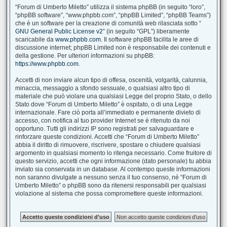
“Forum di Umberto Miletto” utilizza il sistema phpBB (in seguito “loro”,
“phpBB software”, “www.phpbb.com”, “phpBB Limited”, “phpBB Teams”)
che è un software per la creazione di comunità web rilasciata sotto “
GNU General Public License v2
” (in seguito “GPL”) liberamente
scaricabile da
www.phpbb.com
. Il software phpBB facilita le aree di
discussione internet; phpBB Limited non è responsabile dei contenuti e
della gestione. Per ulteriori informazioni su phpBB:
https://www.phpbb.com
.
Accetti di non inviare alcun tipo di offesa, oscenità, volgarità, calunnia,
minaccia, messaggio a sfondo sessuale, o qualsiasi altro tipo di
materiale che può violare una qualsiasi Legge del proprio Stato, o dello
Stato dove “Forum di Umberto Miletto” è ospitato, o di una Legge
internazionale. Fare ciò porta all’immediato e permanente divieto di
accesso, con notifica al tuo provider Internet se è ritenuto da noi
opportuno. Tutti gli indirizzi IP sono registrati per salvaguardare e
rinforzare queste condizioni. Accetti che “Forum di Umberto Miletto”
abbia il diritto di rimuovere, riscrivere, spostare o chiudere qualsiasi
argomento in qualsiasi momento lo ritenga necessario. Come fruitore di
questo servizio, accetti che ogni informazione (dato personale) tu abbia
inviato sia conservata in un database. Al contempo queste informazioni
non saranno divulgate a nessuno senza il tuo consenso, né “Forum di
Umberto Miletto” o phpBB sono da ritenersi responsabili per qualsiasi
violazione al sistema che possa compromettere queste informazioni.