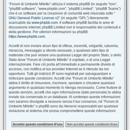
“Forum di Umberto Miletto” utilizza il sistema phpBB (in seguito “loro”,
“phpBB software”, “www.phpbb.com”, “phpBB Limited”, “phpBB Teams”)
che è un software per la creazione di comunità web rilasciata sotto “
GNU General Public License v2
” (in seguito “GPL”) liberamente
scaricabile da
www.phpbb.com
. Il software phpBB facilita le aree di
discussione internet; phpBB Limited non è responsabile dei contenuti e
della gestione. Per ulteriori informazioni su phpBB:
https://www.phpbb.com
.
Accetti di non inviare alcun tipo di offesa, oscenità, volgarità, calunnia,
minaccia, messaggio a sfondo sessuale, o qualsiasi altro tipo di
materiale che può violare una qualsiasi Legge del proprio Stato, o dello
Stato dove “Forum di Umberto Miletto” è ospitato, o di una Legge
internazionale. Fare ciò porta all’immediato e permanente divieto di
accesso, con notifica al tuo provider Internet se è ritenuto da noi
opportuno. Tutti gli indirizzi IP sono registrati per salvaguardare e
rinforzare queste condizioni. Accetti che “Forum di Umberto Miletto”
abbia il diritto di rimuovere, riscrivere, spostare o chiudere qualsiasi
argomento in qualsiasi momento lo ritenga necessario. Come fruitore di
questo servizio, accetti che ogni informazione (dato personale) tu abbia
inviato sia conservata in un database. Al contempo queste informazioni
non saranno divulgate a nessuno senza il tuo consenso, né “Forum di
Umberto Miletto” o phpBB sono da ritenersi responsabili per qualsiasi
violazione al sistema che possa compromettere queste informazioni.