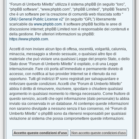
“Forum di Umberto Miletto” utilizza il sistema phpBB (in seguito “loro”,
“phpBB software”, “www.phpbb.com”, “phpBB Limited”, “phpBB Teams”)
che è un software per la creazione di comunità web rilasciata sotto “
GNU General Public License v2
” (in seguito “GPL”) liberamente
scaricabile da
www.phpbb.com
. Il software phpBB facilita le aree di
discussione internet; phpBB Limited non è responsabile dei contenuti e
della gestione. Per ulteriori informazioni su phpBB:
https://www.phpbb.com
.
Accetti di non inviare alcun tipo di offesa, oscenità, volgarità, calunnia,
minaccia, messaggio a sfondo sessuale, o qualsiasi altro tipo di
materiale che può violare una qualsiasi Legge del proprio Stato, o dello
Stato dove “Forum di Umberto Miletto” è ospitato, o di una Legge
internazionale. Fare ciò porta all’immediato e permanente divieto di
accesso, con notifica al tuo provider Internet se è ritenuto da noi
opportuno. Tutti gli indirizzi IP sono registrati per salvaguardare e
rinforzare queste condizioni. Accetti che “Forum di Umberto Miletto”
abbia il diritto di rimuovere, riscrivere, spostare o chiudere qualsiasi
argomento in qualsiasi momento lo ritenga necessario. Come fruitore di
questo servizio, accetti che ogni informazione (dato personale) tu abbia
inviato sia conservata in un database. Al contempo queste informazioni
non saranno divulgate a nessuno senza il tuo consenso, né “Forum di
Umberto Miletto” o phpBB sono da ritenersi responsabili per qualsiasi
violazione al sistema che possa compromettere queste informazioni.