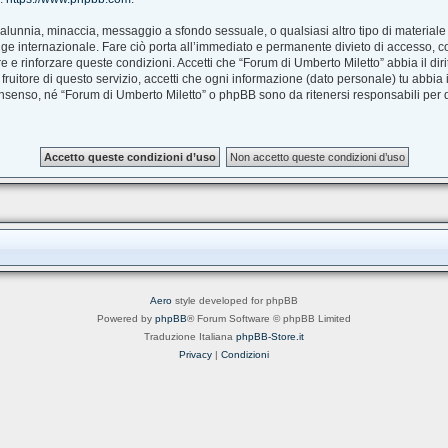
à, calunnia, minaccia, messaggio a sfondo sessuale, o qualsiasi altro tipo di material
e internazionale. Fare ciò porta all’immediato e permanente divieto di accesso, con 
are e rinforzare queste condizioni. Accetti che “Forum di Umberto Miletto” abbia il dir
uitore di questo servizio, accetti che ogni informazione (dato personale) tu abbia
nsenso, né “Forum di Umberto Miletto” o phpBB sono da ritenersi responsabili per
Aero
style developed for phpBB
Powered by
phpBB
® Forum Software © phpBB Limited
Traduzione Italiana
phpBB-Store.it
Privacy
|
Condizioni