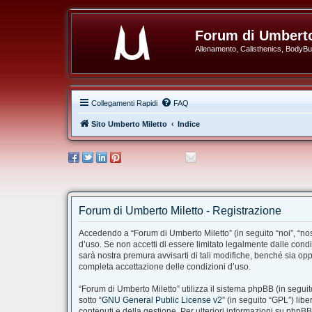
Forum di Umberto
Allenamento, Calisthenics, BodyBuil
Collegamenti Rapidi
FAQ
Sito Umberto Miletto
Indice
Forum di Umberto Miletto - Registrazione
Accedendo a “Forum di Umberto Miletto” (in seguito “noi”, “nost
d’uso. Se non accetti di essere limitato legalmente dalle cond
sarà nostra premura avvisarti di tali modifiche, benché sia op
completa accettazione delle condizioni d’uso.
“Forum di Umberto Miletto” utilizza il sistema phpBB (in segu
sotto “
GNU General Public License v2
” (in seguito “GPL”) li
contenuti e della gestione. Per ulteriori informazioni su phpB