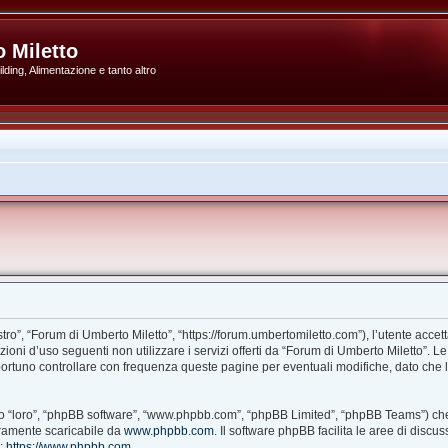
 Miletto
ding, Alimentazione e tanto altro
ro”, “Forum di Umberto Miletto”, “https://forum.umbertomiletto.com”), l’utente accet
izioni d’uso seguenti non utilizzare i servizi offerti da “Forum di Umberto Miletto
portuno controllare con frequenza queste pagine per eventuali modifiche, dato che l’
ito “loro”, “phpBB software”, “www.phpbb.com”, “phpBB Limited”, “phpBB Teams”) che
beramente scaricabile da
www.phpbb.com
. Il software phpBB facilita le aree di disc
B:
https://www.phpbb.com
.