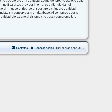
e che può violare una qualsiasi Legge del proprio Stato, o dello
notifica al tuo provider Internet se è ritenuto da noi
itto di rimuovere, riscrivere, spostare o chiudere qualsiasi
 inviato sia conservata in un database. Al contempo queste
 qualsiasi violazione al sistema che possa compromettere
Contattaci
Cancella cookie
Tutti gli orari sono
UTC