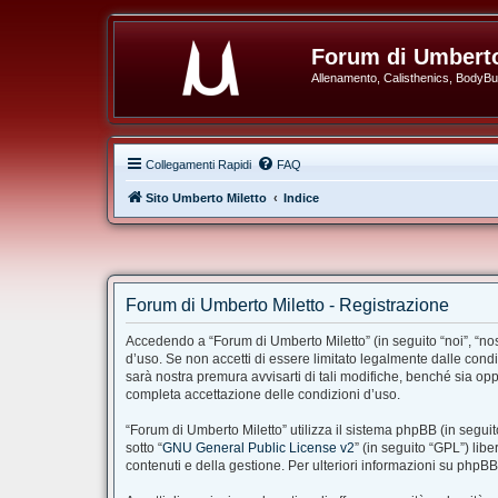
Forum di Umberto
Allenamento, Calisthenics, BodyBuil
Collegamenti Rapidi
FAQ
Sito Umberto Miletto
Indice
Forum di Umberto Miletto - Registrazione
Accedendo a “Forum di Umberto Miletto” (in seguito “noi”, “nost
d’uso. Se non accetti di essere limitato legalmente dalle cond
sarà nostra premura avvisarti di tali modifiche, benché sia op
completa accettazione delle condizioni d’uso.
“Forum di Umberto Miletto” utilizza il sistema phpBB (in segu
sotto “
GNU General Public License v2
” (in seguito “GPL”) li
contenuti e della gestione. Per ulteriori informazioni su phpB