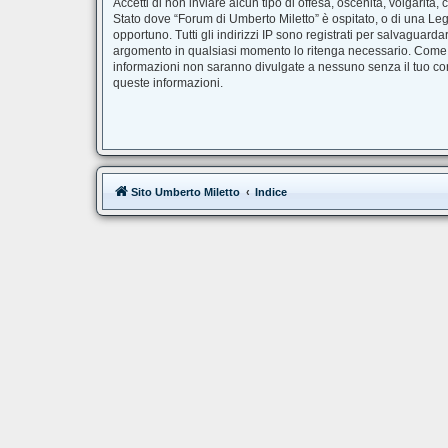
Accetti di non inviare alcun tipo di offesa, oscenità, volgarit
Stato dove “Forum di Umberto Miletto” è ospitato, o di una Legg
opportuno. Tutti gli indirizzi IP sono registrati per salvaguard
argomento in qualsiasi momento lo ritenga necessario. Come fr
informazioni non saranno divulgate a nessuno senza il tuo co
queste informazioni.
Sito Umberto Miletto
Indice