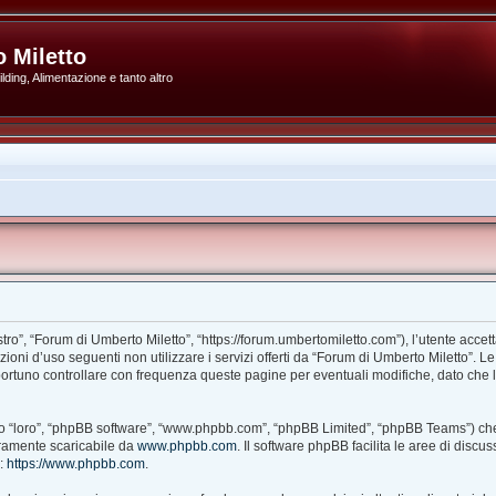
 Miletto
ding, Alimentazione e tanto altro
ro”, “Forum di Umberto Miletto”, “https://forum.umbertomiletto.com”), l’utente accet
izioni d’uso seguenti non utilizzare i servizi offerti da “Forum di Umberto Miletto
portuno controllare con frequenza queste pagine per eventuali modifiche, dato che l’
ito “loro”, “phpBB software”, “www.phpbb.com”, “phpBB Limited”, “phpBB Teams”) che
beramente scaricabile da
www.phpbb.com
. Il software phpBB facilita le aree di disc
B:
https://www.phpbb.com
.