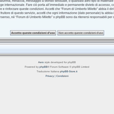
à, calunnia, minaccia, messaggio a sfondo sessuale, o qualsiasi altro tipo di material
e internazionale. Fare ciò porta all’immediato e permanente divieto di accesso, con 
are e rinforzare queste condizioni. Accetti che “Forum di Umberto Miletto” abbia il dir
uitore di questo servizio, accetti che ogni informazione (dato personale) tu abbia
nsenso, né “Forum di Umberto Miletto” o phpBB sono da ritenersi responsabili per
Aero
style developed for phpBB
Powered by
phpBB
® Forum Software © phpBB Limited
Traduzione Italiana
phpBB-Store.it
Privacy
|
Condizioni