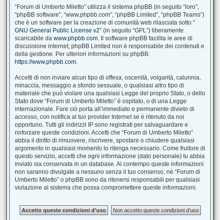
“Forum di Umberto Miletto” utilizza il sistema phpBB (in seguito “loro”,
“phpBB software”, “www.phpbb.com”, “phpBB Limited”, “phpBB Teams”)
che è un software per la creazione di comunità web rilasciata sotto “
GNU General Public License v2
” (in seguito “GPL”) liberamente
scaricabile da
www.phpbb.com
. Il software phpBB facilita le aree di
discussione internet; phpBB Limited non è responsabile dei contenuti e
della gestione. Per ulteriori informazioni su phpBB:
https://www.phpbb.com
.
Accetti di non inviare alcun tipo di offesa, oscenità, volgarità, calunnia,
minaccia, messaggio a sfondo sessuale, o qualsiasi altro tipo di
materiale che può violare una qualsiasi Legge del proprio Stato, o dello
Stato dove “Forum di Umberto Miletto” è ospitato, o di una Legge
internazionale. Fare ciò porta all’immediato e permanente divieto di
accesso, con notifica al tuo provider Internet se è ritenuto da noi
opportuno. Tutti gli indirizzi IP sono registrati per salvaguardare e
rinforzare queste condizioni. Accetti che “Forum di Umberto Miletto”
abbia il diritto di rimuovere, riscrivere, spostare o chiudere qualsiasi
argomento in qualsiasi momento lo ritenga necessario. Come fruitore di
questo servizio, accetti che ogni informazione (dato personale) tu abbia
inviato sia conservata in un database. Al contempo queste informazioni
non saranno divulgate a nessuno senza il tuo consenso, né “Forum di
Umberto Miletto” o phpBB sono da ritenersi responsabili per qualsiasi
violazione al sistema che possa compromettere queste informazioni.