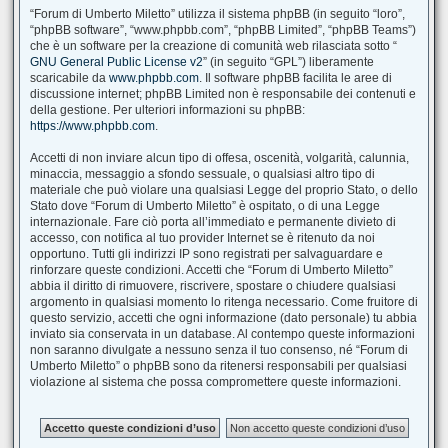
“Forum di Umberto Miletto” utilizza il sistema phpBB (in seguito “loro”,
“phpBB software”, “www.phpbb.com”, “phpBB Limited”, “phpBB Teams”)
che è un software per la creazione di comunità web rilasciata sotto “
GNU General Public License v2
” (in seguito “GPL”) liberamente
scaricabile da
www.phpbb.com
. Il software phpBB facilita le aree di
discussione internet; phpBB Limited non è responsabile dei contenuti e
della gestione. Per ulteriori informazioni su phpBB:
https://www.phpbb.com
.
Accetti di non inviare alcun tipo di offesa, oscenità, volgarità, calunnia,
minaccia, messaggio a sfondo sessuale, o qualsiasi altro tipo di
materiale che può violare una qualsiasi Legge del proprio Stato, o dello
Stato dove “Forum di Umberto Miletto” è ospitato, o di una Legge
internazionale. Fare ciò porta all’immediato e permanente divieto di
accesso, con notifica al tuo provider Internet se è ritenuto da noi
opportuno. Tutti gli indirizzi IP sono registrati per salvaguardare e
rinforzare queste condizioni. Accetti che “Forum di Umberto Miletto”
abbia il diritto di rimuovere, riscrivere, spostare o chiudere qualsiasi
argomento in qualsiasi momento lo ritenga necessario. Come fruitore di
questo servizio, accetti che ogni informazione (dato personale) tu abbia
inviato sia conservata in un database. Al contempo queste informazioni
non saranno divulgate a nessuno senza il tuo consenso, né “Forum di
Umberto Miletto” o phpBB sono da ritenersi responsabili per qualsiasi
violazione al sistema che possa compromettere queste informazioni.