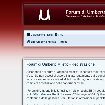
Forum di Umberto
Allenamento, Calisthenics, BodyBuil
Collegamenti Rapidi
FAQ
Sito Umberto Miletto
Indice
Forum di Umberto Miletto - Registrazione
Accedendo a “Forum di Umberto Miletto” (in seguito “noi”, “nost
d’uso. Se non accetti di essere limitato legalmente dalle cond
sarà nostra premura avvisarti di tali modifiche, benché sia op
completa accettazione delle condizioni d’uso.
“Forum di Umberto Miletto” utilizza il sistema phpBB (in segu
sotto “
GNU General Public License v2
” (in seguito “GPL”) li
contenuti e della gestione. Per ulteriori informazioni su phpB