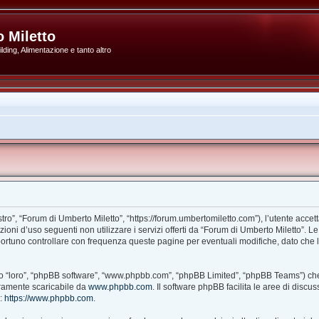
 Miletto
ding, Alimentazione e tanto altro
ro”, “Forum di Umberto Miletto”, “https://forum.umbertomiletto.com”), l’utente accet
izioni d’uso seguenti non utilizzare i servizi offerti da “Forum di Umberto Miletto
portuno controllare con frequenza queste pagine per eventuali modifiche, dato che l’
ito “loro”, “phpBB software”, “www.phpbb.com”, “phpBB Limited”, “phpBB Teams”) che
beramente scaricabile da
www.phpbb.com
. Il software phpBB facilita le aree di disc
B:
https://www.phpbb.com
.