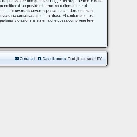
e che può violare una qualsiasi Legge del proprio Stato, o dello
notifica al tuo provider Internet se è ritenuto da noi
itto di rimuovere, riscrivere, spostare o chiudere qualsiasi
 inviato sia conservata in un database. Al contempo queste
 qualsiasi violazione al sistema che possa compromettere
Contattaci
Cancella cookie
Tutti gli orari sono
UTC