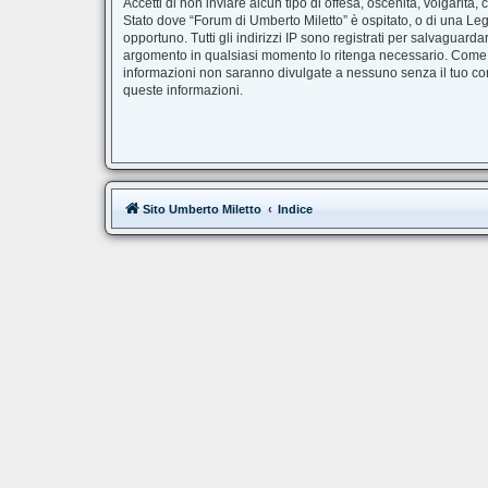
Accetti di non inviare alcun tipo di offesa, oscenità, volgarit
Stato dove “Forum di Umberto Miletto” è ospitato, o di una Legg
opportuno. Tutti gli indirizzi IP sono registrati per salvaguard
argomento in qualsiasi momento lo ritenga necessario. Come fr
informazioni non saranno divulgate a nessuno senza il tuo co
queste informazioni.
Sito Umberto Miletto
Indice