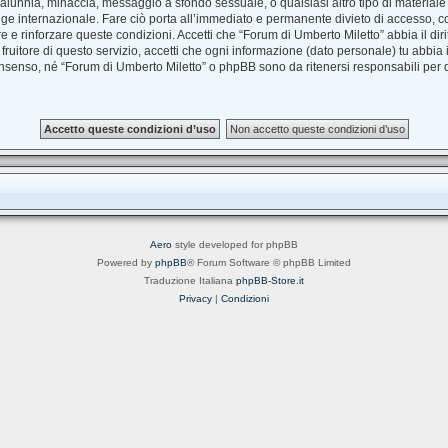
à, calunnia, minaccia, messaggio a sfondo sessuale, o qualsiasi altro tipo di material
e internazionale. Fare ciò porta all’immediato e permanente divieto di accesso, con 
are e rinforzare queste condizioni. Accetti che “Forum di Umberto Miletto” abbia il dir
uitore di questo servizio, accetti che ogni informazione (dato personale) tu abbia
nsenso, né “Forum di Umberto Miletto” o phpBB sono da ritenersi responsabili per
Aero
style developed for phpBB
Powered by
phpBB
® Forum Software © phpBB Limited
Traduzione Italiana
phpBB-Store.it
Privacy
|
Condizioni