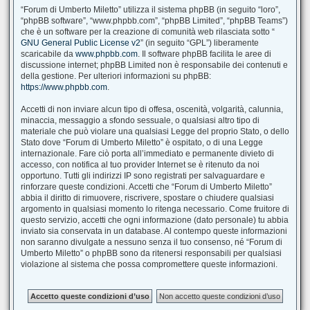
“Forum di Umberto Miletto” utilizza il sistema phpBB (in seguito “loro”,
“phpBB software”, “www.phpbb.com”, “phpBB Limited”, “phpBB Teams”)
che è un software per la creazione di comunità web rilasciata sotto “
GNU General Public License v2
” (in seguito “GPL”) liberamente
scaricabile da
www.phpbb.com
. Il software phpBB facilita le aree di
discussione internet; phpBB Limited non è responsabile dei contenuti e
della gestione. Per ulteriori informazioni su phpBB:
https://www.phpbb.com
.
Accetti di non inviare alcun tipo di offesa, oscenità, volgarità, calunnia,
minaccia, messaggio a sfondo sessuale, o qualsiasi altro tipo di
materiale che può violare una qualsiasi Legge del proprio Stato, o dello
Stato dove “Forum di Umberto Miletto” è ospitato, o di una Legge
internazionale. Fare ciò porta all’immediato e permanente divieto di
accesso, con notifica al tuo provider Internet se è ritenuto da noi
opportuno. Tutti gli indirizzi IP sono registrati per salvaguardare e
rinforzare queste condizioni. Accetti che “Forum di Umberto Miletto”
abbia il diritto di rimuovere, riscrivere, spostare o chiudere qualsiasi
argomento in qualsiasi momento lo ritenga necessario. Come fruitore di
questo servizio, accetti che ogni informazione (dato personale) tu abbia
inviato sia conservata in un database. Al contempo queste informazioni
non saranno divulgate a nessuno senza il tuo consenso, né “Forum di
Umberto Miletto” o phpBB sono da ritenersi responsabili per qualsiasi
violazione al sistema che possa compromettere queste informazioni.