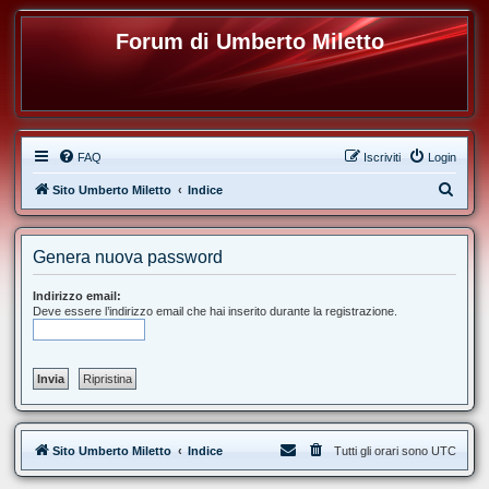
Forum di Umberto Miletto
FAQ
Iscriviti
Login
C
Sito Umberto Miletto
Indice
e
r
Genera nuova password
c
a
Indirizzo email:
Deve essere l’indirizzo email che hai inserito durante la registrazione.
Sito Umberto Miletto
Indice
Tutti gli orari sono
UTC