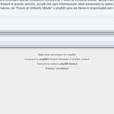
are e rinforzare queste condizioni. Accetti che “Forum di Umberto Miletto” abbia il dir
uitore di questo servizio, accetti che ogni informazione (dato personale) tu abbia
nsenso, né “Forum di Umberto Miletto” o phpBB sono da ritenersi responsabili per
Aero
style developed for phpBB
Powered by
phpBB
® Forum Software © phpBB Limited
Traduzione Italiana
phpBB-Store.it
Privacy
|
Condizioni