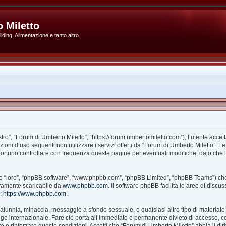
 Miletto
ding, Alimentazione e tanto altro
ro”, “Forum di Umberto Miletto”, “https://forum.umbertomiletto.com”), l’utente accet
izioni d’uso seguenti non utilizzare i servizi offerti da “Forum di Umberto Miletto
portuno controllare con frequenza queste pagine per eventuali modifiche, dato che l’
ito “loro”, “phpBB software”, “www.phpbb.com”, “phpBB Limited”, “phpBB Teams”) che
beramente scaricabile da
www.phpbb.com
. Il software phpBB facilita le aree di disc
B:
https://www.phpbb.com
.
à, calunnia, minaccia, messaggio a sfondo sessuale, o qualsiasi altro tipo di material
e internazionale. Fare ciò porta all’immediato e permanente divieto di accesso, con 