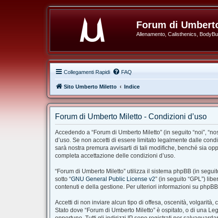
Forum di Umberto
Allenamento, Calisthenics, BodyBuil
Collegamenti Rapidi
FAQ
Sito Umberto Miletto
Indice
Forum di Umberto Miletto - Condizioni d’uso
Accedendo a “Forum di Umberto Miletto” (in seguito “noi”, “nost
d’uso. Se non accetti di essere limitato legalmente dalle cond
sarà nostra premura avvisarti di tali modifiche, benché sia op
completa accettazione delle condizioni d’uso.
“Forum di Umberto Miletto” utilizza il sistema phpBB (in segu
sotto “
GNU General Public License v2
” (in seguito “GPL”) li
contenuti e della gestione. Per ulteriori informazioni su phpB
Accetti di non inviare alcun tipo di offesa, oscenità, volgarit
Stato dove “Forum di Umberto Miletto” è ospitato, o di una Legg