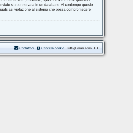
itto di rimuovere, riscrivere, spostare o chiudere qualsiasi
 inviato sia conservata in un database. Al contempo queste
 qualsiasi violazione al sistema che possa compromettere
Contattaci
Cancella cookie
Tutti gli orari sono
UTC