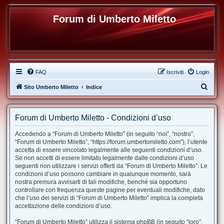
Forum di Umberto Miletto
FAQ
Iscriviti
Login
C
Sito Umberto Miletto
Indice
e
r
Forum di Umberto Miletto - Condizioni d’uso
c
Accedendo a “Forum di Umberto Miletto” (in seguito “noi”, “nostro”,
a
“Forum di Umberto Miletto”, “https://forum.umbertomiletto.com”), l’utente
accetta di essere vincolato legalmente alle seguenti condizioni d’uso.
Se non accetti di essere limitato legalmente dalle condizioni d’uso
seguenti non utilizzare i servizi offerti da “Forum di Umberto Miletto”. Le
condizioni d’uso possono cambiare in qualunque momento, sarà
nostra premura avvisarti di tali modifiche, benché sia opportuno
controllare con frequenza queste pagine per eventuali modifiche, dato
che l’uso dei servizi di “Forum di Umberto Miletto” implica la completa
accettazione delle condizioni d’uso.
“Forum di Umberto Miletto” utilizza il sistema phpBB (in seguito “loro”,