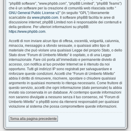
“phpBB software”, “www.phpbb.com”, “phpBB Limited”, “phpBB Teams”)
che è un software per la creazione di comunità web rilasciata sotto “
GNU General Public License v2
” (in seguito “GPL”) liberamente
scaricabile da
www.phpbb.com
. Il software phpBB facilita le aree di
discussione internet; phpBB Limited non è responsabile dei contenuti e
della gestione. Per ulteriori informazioni su phpBB:
https://www.phpbb.com
.
Accetti di non inviare alcun tipo di offesa, oscenità, volgarità, calunnia,
minaccia, messaggio a sfondo sessuale, o qualsiasi altro tipo di
materiale che può violare una qualsiasi Legge del proprio Stato, o dello
Stato dove “Forum di Umberto Miletto” è ospitato, o di una Legge
internazionale. Fare ciò porta all’immediato e permanente divieto di
accesso, con notifica al tuo provider Internet se è ritenuto da noi
opportuno. Tutti gli indirizzi IP sono registrati per salvaguardare e
rinforzare queste condizioni. Accetti che “Forum di Umberto Miletto”
abbia il diritto di rimuovere, riscrivere, spostare o chiudere qualsiasi
argomento in qualsiasi momento lo ritenga necessario. Come fruitore di
questo servizio, accetti che ogni informazione (dato personale) tu abbia
inviato sia conservata in un database. Al contempo queste informazioni
non saranno divulgate a nessuno senza il tuo consenso, né “Forum di
Umberto Miletto” o phpBB sono da ritenersi responsabili per qualsiasi
violazione al sistema che possa compromettere queste informazioni.
Torna alla pagina precedente