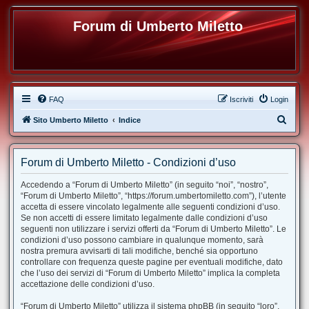
Forum di Umberto Miletto
FAQ
Iscriviti
Login
C
Sito Umberto Miletto
Indice
e
r
Forum di Umberto Miletto - Condizioni d’uso
c
Accedendo a “Forum di Umberto Miletto” (in seguito “noi”, “nostro”,
a
“Forum di Umberto Miletto”, “https://forum.umbertomiletto.com”), l’utente
accetta di essere vincolato legalmente alle seguenti condizioni d’uso.
Se non accetti di essere limitato legalmente dalle condizioni d’uso
seguenti non utilizzare i servizi offerti da “Forum di Umberto Miletto”. Le
condizioni d’uso possono cambiare in qualunque momento, sarà
nostra premura avvisarti di tali modifiche, benché sia opportuno
controllare con frequenza queste pagine per eventuali modifiche, dato
che l’uso dei servizi di “Forum di Umberto Miletto” implica la completa
accettazione delle condizioni d’uso.
“Forum di Umberto Miletto” utilizza il sistema phpBB (in seguito “loro”,