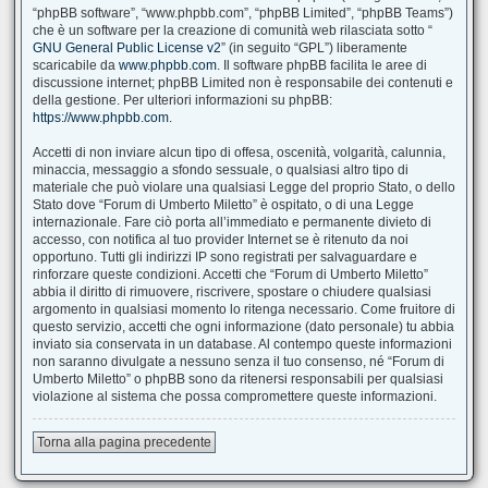
“phpBB software”, “www.phpbb.com”, “phpBB Limited”, “phpBB Teams”)
che è un software per la creazione di comunità web rilasciata sotto “
GNU General Public License v2
” (in seguito “GPL”) liberamente
scaricabile da
www.phpbb.com
. Il software phpBB facilita le aree di
discussione internet; phpBB Limited non è responsabile dei contenuti e
della gestione. Per ulteriori informazioni su phpBB:
https://www.phpbb.com
.
Accetti di non inviare alcun tipo di offesa, oscenità, volgarità, calunnia,
minaccia, messaggio a sfondo sessuale, o qualsiasi altro tipo di
materiale che può violare una qualsiasi Legge del proprio Stato, o dello
Stato dove “Forum di Umberto Miletto” è ospitato, o di una Legge
internazionale. Fare ciò porta all’immediato e permanente divieto di
accesso, con notifica al tuo provider Internet se è ritenuto da noi
opportuno. Tutti gli indirizzi IP sono registrati per salvaguardare e
rinforzare queste condizioni. Accetti che “Forum di Umberto Miletto”
abbia il diritto di rimuovere, riscrivere, spostare o chiudere qualsiasi
argomento in qualsiasi momento lo ritenga necessario. Come fruitore di
questo servizio, accetti che ogni informazione (dato personale) tu abbia
inviato sia conservata in un database. Al contempo queste informazioni
non saranno divulgate a nessuno senza il tuo consenso, né “Forum di
Umberto Miletto” o phpBB sono da ritenersi responsabili per qualsiasi
violazione al sistema che possa compromettere queste informazioni.
Torna alla pagina precedente